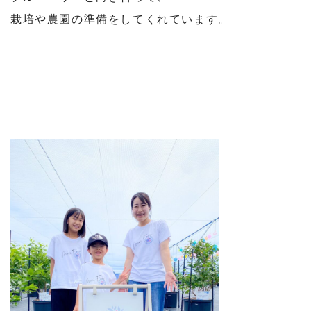
栽培や農園の準備をしてくれています。
⁡