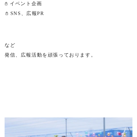
𖤘 イベント企画
⁡𖤘 SNS、広報PR
など
発信、広報活動を頑張っております。
⁡
⁡
⁡